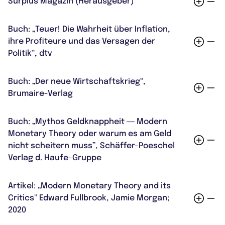
Surplus Magazin (Herausgeber)
ZU GELD FÜR DIE WELT AUF SPOTIFY
ZUM SURPLUS MAGAZIN
Buch: „Teuer! Die Wahrheit über Inflation,
ihre Profiteure und das Versagen der
Politik“, dtv
ZUM BUCH "TEUER! DIE WAHRHEIT ÜBER INFLATION, IHRE PROFITEURE UN
Buch: „Der neue Wirtschaftskrieg“,
D DAS VERSAGEN DER POLITIK"
Brumaire-Verlag
ZUM BUCH "DER NEUE WIRTSCHAFTSKRIEG"
Buch: „Mythos Geldknappheit ― Modern
Monetary Theory oder warum es am Geld
nicht scheitern muss”, Schäffer-Poeschel
Verlag d. Haufe-Gruppe
ZUM BUCH "MYTHOS GELDKNAPPHEIT - MODERN MONETARY THEORY OD
Artikel: „Modern Monetary Theory and its
ER WARUM ES AM GELD NICHT SCHEITERN MUSS"
Critics" Edward Fullbrook, Jamie Morgan;
2020