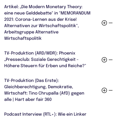
ZUM BUCHBAND "MODERN MONETARY THEORY AND ITS CRITICS"
Artikel: „Die Modern Monetary Theory:
eine neue Gelddebatte" in "MEMORANDUM
2021: Corona-Lernen aus der Krise!
Alternativen zur Wirtschaftspolitik",
Arbeitsgruppe Alternative
Wirtschaftspolitik
ZUM BUCHBAND "MEMORANDUM"
TV-Produktion (ARD/WDR): Phoenix
„Presseclub: Soziale Gerechtigkeit -
Höhere Steuern für Erben und Reiche?"
ZUM "PRESSECLUB: SOZIALE GERECHTIGKEIT - HÖHERE STEUERN FÜR ER
TV-Produktion (Das Erste):
BEN UND REICHE" IN DER ARD-MEDIATHEK
Gleichberechtigung, Demokratie,
ZUM "PRESSECLUB: SOZIALE GERECHTIGKEIT - HÖHERE STEUERN FÜR ER
BEN UND REICHE?" AUF YOUTUBE
Wirtschaft: Tino Chrupalla (AfD) gegen
alle | Hart aber fair 360
ZU GLEICHBERECHTIGUNG, DEMOKRATIE, WIRTSCHAFT: TINO CHRUPALLA
Podcast Interview (RTL+): Wie ein Linker
(AFD) GEGEN ALLE | HART ABER FAIR 360 AUF YOUTUBE