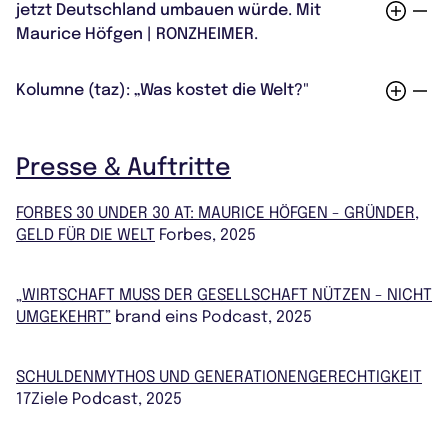
jetzt Deutschland umbauen würde. Mit
Maurice Höfgen | RONZHEIMER.
ZU WIE EIN LINKER JETZT DEUTSCHLAND UMBAUEN WÜRDE. MIT MAURIC
Kolumne (taz): „Was kostet die Welt?"
E HÖFGEN AUF RTL+
ZUR "WAS KOSTET DIE WELT?" KOLUMNE IN DER TAZ
Presse & Auftritte
FORBES 30 UNDER 30 AT: MAURICE HÖFGEN - GRÜNDER,
GELD FÜR DIE WELT
Forbes, 2025
„WIRTSCHAFT MUSS DER GESELLSCHAFT NÜTZEN - NICHT
UMGEKEHRT”
brand eins Podcast, 2025
SCHULDENMYTHOS UND GENERATIONENGERECHTIGKEIT
17Ziele Podcast, 2025